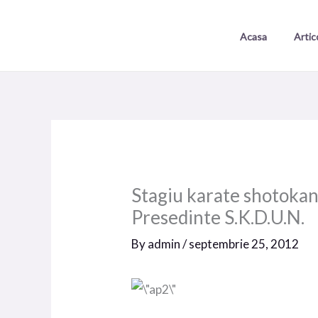
Skip
to
Acasa
Artic
content
Stagiu karate shotokan
Presedinte S.K.D.U.N.
By
admin
/
septembrie 25, 2012