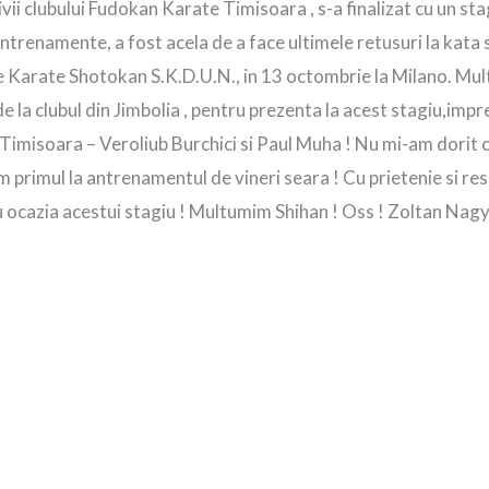
vii clubului Fudokan Karate Timisoara , s-a finalizat cu un st
ntrenamente, a fost acela de a face ultimele retusuri la kata s
e Karate Shotokan S.K.D.U.N., in 13 octombrie la Milano. Mul
a clubul din Jimbolia , pentru prezenta la acest stagiu,impreun
 Timisoara – Veroliub Burchici si Paul Muha !
Nu mi-am dorit c
m primul la antrenamentul de vineri seara ! Cu prietenie si re
cu ocazia acestui stagiu ! Multumim Shihan ! Oss ! Zoltan Nag